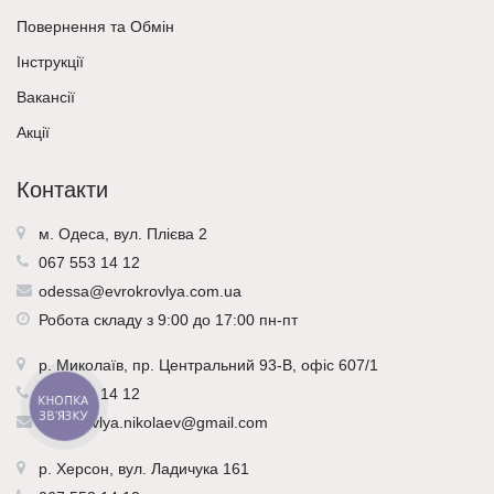
Повернення та Обмін
Інструкції
Вакансії
Акції
Контакти
м. Одеса, вул. Плієва 2
067 553 14 12
odessa@evrokrovlya.com.ua
Робота складу з 9:00 до 17:00 пн-пт
р.
Миколаїв
, пр. Центральний 93-В, офіс 607/1
067 553 14 12
КНОПКА
ЗВ'ЯЗКУ
evrokrovlya.nikolaev@gmail.com
р.
Херсон
, вул. Ладичука 161