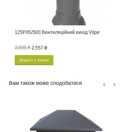
125P/IS/500 Вентиляційний вихід Vilpe
В
2,695 ₴
3
2,557 ₴
Додати у кошик
Вам також може сподобатися