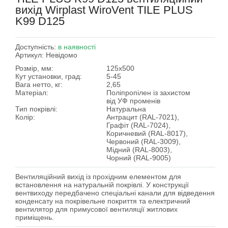
вихід Wirplast WiroVent TILE PLUS
K99 D125
Доступність:
в наявності
Артикул:
Невідомо
Розмір, мм:
125х500
Кут установки, град:
5-45
Вага нетто, кг:
2,65
Матеріал:
Поліпропілен із захистом
від УФ променів
Тип покрівлі:
Натуральна
Колір:
Антрацит (RAL-7021),
Графіт (RAL-7024),
Коричневий (RAL-8017),
Червоний (RAL-3009),
Мідний (RAL-8003),
Чорний (RAL-9005)
Вентиляційний вихід із прохідним елементом для
встановлення на натуральній покрівлі. У конструкції
вентвиходу передбачено спеціальні канали для відведення
конденсату на покрівельне покриття та електричний
вентилятор для примусової вентиляції житлових
приміщень.