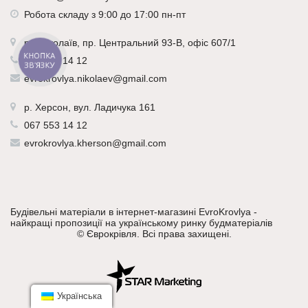
Робота складу з 9:00 до 17:00 пн-пт
р.
Миколаїв
, пр. Центральний 93-В, офіс 607/1
КНОПКА
067 553 14 12
ЗВ'ЯЗКУ
evrokrovlya.nikolaev@gmail.com
р.
Херсон
, вул. Ладичука 161
067 553 14 12
evrokrovlya.kherson@gmail.com
Будівельні матеріали в інтернет-магазині EvroKrovlya -
найкращі пропозиції на українському ринку будматеріалів
©
Єврокрівля
. Всі права захищені.
Українська