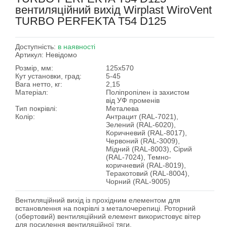
вентиляційний вихід Wirplast WiroVent
TURBO PERFEKTA T54 D125
Доступність:
в наявності
Артикул:
Невідомо
Розмір, мм:
125х570
Кут установки, град:
5-45
Вага нетто, кг:
2,15
Матеріал:
Поліпропілен із захистом
від УФ променів
Тип покрівлі:
Металева
Колір:
Антрацит (RAL-7021),
Зелений (RAL-6020),
Коричневий (RAL-8017),
Червоний (RAL-3009),
Мідний (RAL-8003), Сірий
(RAL-7024), Темно-
коричневий (RAL-8019),
Теракотовий (RAL-8004),
Чорний (RAL-9005)
Вентиляційний вихід із прохідним елементом для
встановлення на покрівлі з металочерепиці. Роторний
(обертовий) вентиляційний елемент використовує вітер
для посилення вентиляційної тяги.