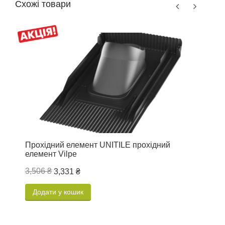
Схожі товари
Прохідний елемент UNITILE прохідний
В
елемент Vilpe
3,506 ₴
3
3,331 ₴
Додати у кошик