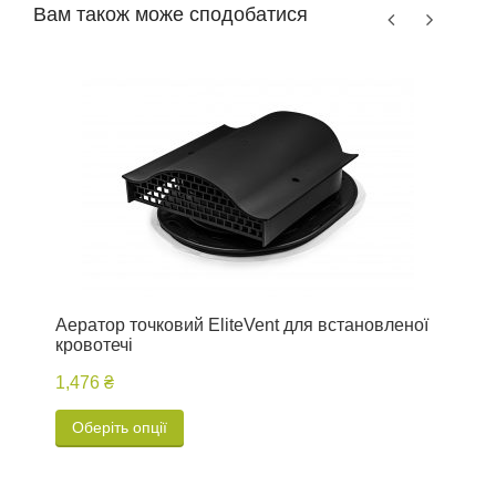
Вам також може сподобатися
Аератор точковий EliteVent для встановленої
В
кровотечі
N
в
1,476 ₴
D
2
Оберіть опції