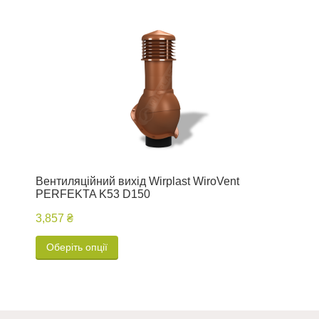
Вентиляційний вихід Wirplast WiroVent
А
PERFEKTA K53 D150
3,857 ₴
2
Оберіть опції