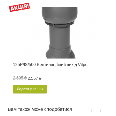
125P/IS/500 Вентиляційний вихід Vilpe
В
2,695 ₴
3
2,557 ₴
Додати у кошик
Вам також може сподобатися