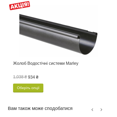
Жолоб Водостічні системи Marley
К
R
1,038 ₴
1
934 ₴
Оберіть опції
Вам також може сподобатися