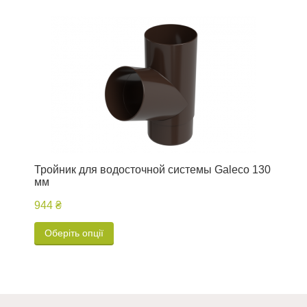
Тройник для водосточной системы Galeco 130
К
мм
944 ₴
4
Оберіть опції