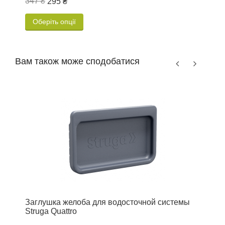
347 ₴
1
295 ₴
Оберіть опції
Вам також може сподобатися
Заглушка желоба для водосточной системы
Т
Struga Quattro
1