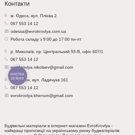
Контакти
м. Одеса, вул. Плієва 2
067 553 14 12
odessa@evrokrovlya.com.ua
Робота складу з 9:00 до 17:00 пн-пт
р.
Миколаїв
, пр. Центральний 93-В, офіс 607/1
067 553 14 12
evrokrovlya.nikolaev@gmail.com
КНОПКА
ЗВ'ЯЗКУ
р.
Херсон
, вул. Ладичука 161
067 553 14 12
evrokrovlya.kherson@gmail.com
Будівельні матеріали в інтернет-магазині EvroKrovlya -
найкращі пропозиції на українському ринку будматеріалів