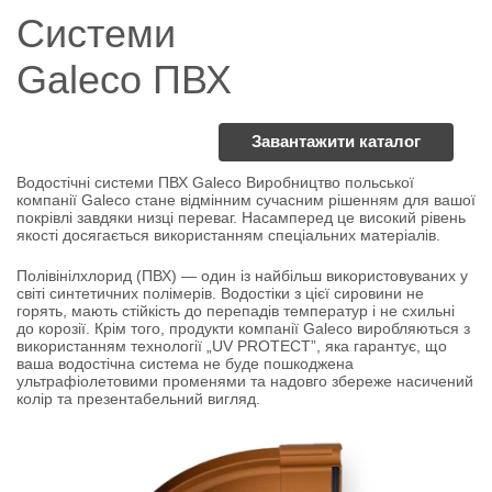
Системи
Galeco ПВХ
Завантажити каталог
Водостічні системи ПВХ Galeco
Виробництво польської
компанії Galeco стане відмінним сучасним рішенням для вашої
покрівлі завдяки низці переваг. Насамперед це високий рівень
якості досягається використанням спеціальних матеріалів.
Полівінілхлорид (ПВХ)
— один із найбільш використовуваних у
світі синтетичних полімерів. Водостіки з цієї сировини не
горять, мають стійкість до перепадів температур і не схильні
до корозії. Крім того, продукти компанії Galeco виробляються з
використанням технології „
UV PROTEC
T”, яка гарантує, що
ваша водостічна система не буде пошкоджена
ультрафіолетовими променями та надовго збереже насичений
колір та презентабельний вигляд.