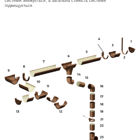
системи знижується, а загальна стійкість системи
підвищується.