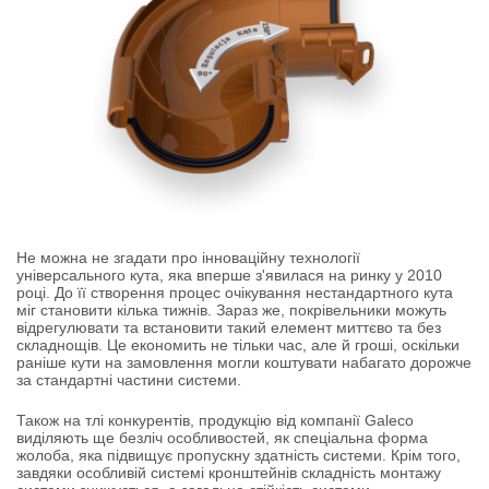
Не можна не згадати про інноваційну
технології
універсального кута
, яка вперше з'явилася на ринку у 2010
році. До її створення процес очікування нестандартного кута
міг становити кілька тижнів. Зараз же, покрівельники можуть
відрегулювати та встановити такий елемент миттєво та без
складнощів. Це економить не тільки час, але й гроші, оскільки
раніше кути на замовлення могли коштувати набагато дорожче
за стандартні частини системи.
Також на тлі конкурентів, продукцію від компанії Galeco
виділяють ще безліч особливостей, як спеціальна форма
жолоба, яка підвищує пропускну здатність системи. Крім того,
завдяки особливій системі кронштейнів складність монтажу