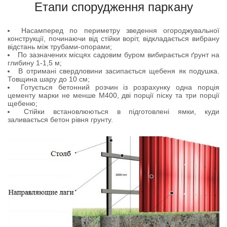
Етапи спорудження паркану
Насамперед по периметру зведення огороджувальної
конструкції, починаючи від стійки воріт, відкладається вибрану
відстань між трубами-опорами;
По зазначених місцях садовим буром вибирається ґрунт на
глибину 1-1,5 м;
В отримані свердловини засипається щебеня як подушка.
Товщина шару до 10 см;
Готується бетонний розчин із розрахунку одна порція
цементу марки не менше М400, дві порції піску та три порції
щебеню;
Стійки встановлюються в підготовлені ямки, куди
заливається бетон рівня грунту.