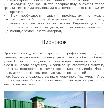
електрозварювання немає чи ні навичок роботи з ним;
Покладені два краї листів профнастилу внахлест треба
кріпити витяжними заклепками з алюмінію через кожні 30 см
по вертикалі;
При необхідності підрізати профнастил, не можна
використовувати болгарку. Для різання оптимально – ножиці
по металу або так звані висічні ножиці. Відрізний диск, що
обертається на великій швидкості, випалює оцинкований шар,
що зменшує захисні якості матеріалу;
Висновок
Простота спорудження паркану з профнастилу - це не
означає, що до самого процесу треба ставитись без особливої
уваги. Невиконання одного з нюансів призводить до зниження
якості кінцевого результату. Особливо це стосується монтажу
стійок та встановлення самих профільованих листів. Навіть
невеликий перекіс призведе до усунення панелей, остання з
яких буде встановлена з великою кривизною (під кутом). А це
втрата презентабельності зовнішнього вигляду та утворення
зазорів між листами.