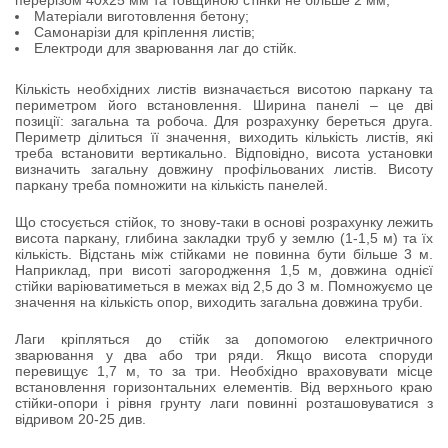
перерізом 40х25 мм та товщиною стінки не більше 2 мм;
Матеріали виготовлення бетону;
Самонарізи для кріплення листів;
Електроди для зварювання лаг до стійк.
Кількість необхідних листів визначається висотою паркану та
периметром його встановлення. Ширина панелі – це дві
позиції: загальна та робоча. Для розрахунку береться друга.
Периметр ділиться її значення, виходить кількість листів, які
треба встановити вертикально. Відповідно, висота установки
визначить загальну довжину профільованих листів. Висоту
паркану треба помножити на кількість панелей.
Що стосується стійок, то знову-таки в основі розрахунку лежить
висота паркану, глибина закладки труб у землю (1-1,5 м) та їх
кількість. Відстань між стійками не повинна бути більше 3 м.
Наприклад, при висоті загородження 1,5 м, довжина однієї
стійки варіюватиметься в межах від 2,5 до 3 м. Помножуємо це
значення на кількість опор, виходить загальна довжина труби.
Лаги кріпляться до стійк за допомогою електричного
зварювання у два або три ряди. Якщо висота споруди
перевищує 1,7 м, то за три. Необхідно враховувати місце
встановлення горизонтальних елементів. Від верхнього краю
стійки-опори і рівня грунту лаги повинні розташовуватися з
відривом 20-25 див.