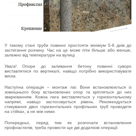
У такому стані труби повинні простояти мінімум 5-6 днів до
застигання розчину. Час на це може піти більше або менше,
залежно від температури на вулиці.
Увага! Опори до заливання бетону повинні суворо
виставлятися по вертикалі, навіщо потрібно використовувати
виска.
Наступна операція – монтаж лаг. Вони встановлюються із
зовнішнього боку встановлених опор та кріпляться до них
зварюванням. Кожна лага виставляється у горизонтальному
напрямі, навіщо застосовується рівень. Рекомендується
стикування двох горизонтальних профільних труб проводити
на стійках, а не між ними.
Попередньо, перед тим як розпочати встановлення
профнастилів, треба провести ще дві додаткові операції.