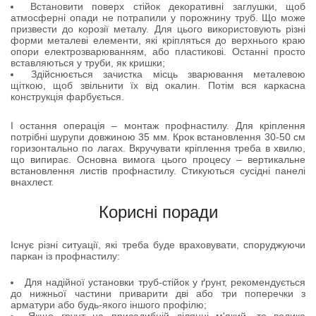
Встановити поверх стійок декоративні заглушки, щоб
атмосферні опади не потрапили у порожнину труб. Що може
призвести до корозії металу. Для цього використовують різні
форми металеві елементи, які кріпляться до верхнього краю
опори електрозварюванням, або пластикові. Останні просто
вставляються у труби, як кришки;
Здійснюється зачистка місць зварювання металевою
щіткою, щоб звільнити їх від окалин. Потім вся каркасна
конструкція фарбується.
І остання операція – монтаж профнастилу. Для кріплення
потрібні шурупи довжиною 35 мм. Крок встановлення 30-50 см
горизонтально по лагах. Вкручувати кріплення треба в хвилю,
що випирає. Основна вимога цього процесу – вертикальне
встановлення листів профнастилу. Стикуються сусідні панелі
внахлест.
Корисні поради
Існує різні ситуації, які треба буде враховувати, споруджуючи
паркан із профнастилу:
Для надійної установки труб-стійок у ґрунт, рекомендується
до нижньої частини приварити дві або три поперечки з
арматури або будь-якого іншого профілю;