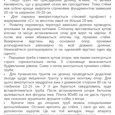
Якщо грунт на присадибній ділянці м'який, то велика
ймовірність, що у дощовий сезон він просідатиме. Тому стійки
між собою краще закріпити стрічковим фундаментом заввишки
20 см та шириною 15-20 см;
Для паркану використовується стіновий профлист з
маркуванням «С» та висотою хвилі не більше 20 мм;
Розмітку периметра території заміської ділянки проводять
кілочками та міцними нитками. Спочатку виставляються кутові
кілочки та місця встановлення опор для воріт та хвіртки. А
потім між ними вбиваються кілочки під проміжні стійки.
Вимірюючи відстань від основних опор, проміжні
розподіляються рівномірно по всій довжині ділянки.
Намагайтеся розташовувати їх на однаковій відстані один від
одного;
Першими треба ставити кутові опори, між якими натягується
строго горизонтальна нитка. Її становище визначається
будівельним рівнем. Саме з нитки монтуються проміжні стійки-
труби;
Для пучинистих ґрунтів на ділянці проводяться додаткові
заходи щодо зміцнення ґрунту у місцях монтажу опор. Для
цього викопується квадратна яма з довжиною сторони 80 см та
глибиною 12-15 см. У її дні буриться свердловина, куди
вставлятиметься труба. Після встановлення опори бетоном
заливається вся фігурна яма. Плита 80х80 см не дасть ґрунту
при сезонних зрушеннях зрушити стійку з місця;
Кріпити лаги до опорних труб можна спеціальними
кронштейнами. Останні кріплять до стійок, і лаги до них, за
допомогою шурупів. Це на той випадок, якщо апарату