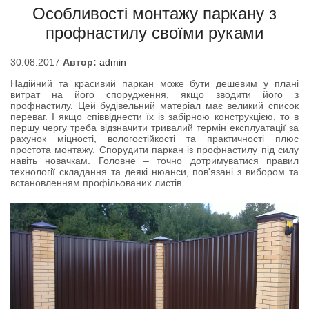
Особливості монтажу паркану з
профнастилу своїми руками
30.08.2017
Автор:
admin
Надійний та красивий паркан може бути дешевим у плані
витрат на його спорудження, якщо зводити його з
профнастилу. Цей будівельний матеріал має великий список
переваг. І якщо співвіднести їх із забірною конструкцією, то в
першу чергу треба відзначити тривалий термін експлуатації за
рахунок міцності, вологостійкості та практичності плюс
простота монтажу. Спорудити паркан із профнастилу під силу
навіть новачкам. Головне – точно дотримуватися правил
технології складання та деякі нюанси, пов'язані з вибором та
встановленням профільованих листів.