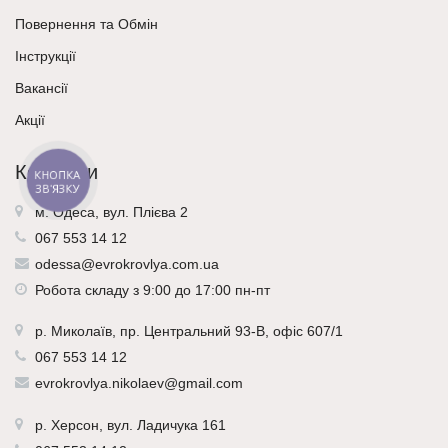
Повернення та Обмін
Інструкції
Вакансії
Акції
Контакти
КНОПКА
ЗВ'ЯЗКУ
м. Одеса, вул. Плієва 2
067 553 14 12
odessa@evrokrovlya.com.ua
Робота складу з 9:00 до 17:00 пн-пт
р.
Миколаїв
, пр. Центральний 93-В, офіс 607/1
067 553 14 12
evrokrovlya.nikolaev@gmail.com
р.
Херсон
, вул. Ладичука 161