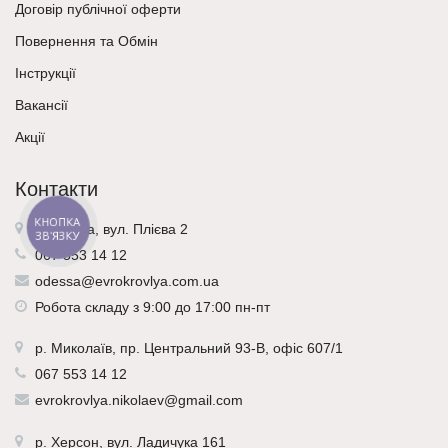
Договір публічної оферти
Повернення та Обмін
Інструкції
Вакансії
Акції
Контакти
КНОПКА
м. Одеса, вул. Плієва 2
ЗВ'ЯЗКУ
067 553 14 12
odessa@evrokrovlya.com.ua
Робота складу з 9:00 до 17:00 пн-пт
р.
Миколаїв
, пр. Центральний 93-В, офіс 607/1
067 553 14 12
evrokrovlya.nikolaev@gmail.com
р.
Херсон
, вул. Ладичука 161