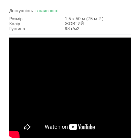
Доступність:
в наявності
Розмір:
1,5 х 50 м (75 м 2 )
Колір:
ЖОВТИЙ
Густина:
98 г/м2