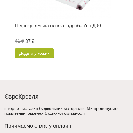
Підпокрівельна плівка Гідробар'єр Д90
S
с
41 ₴
3
37 ₴
Додати у кошик
ЄвроКровля
інтернет-магазин будівельних матеріалів. Ми пропонуємо
покрівельні рішення будь-якої складності!
Приймаємо оплату онлайн: