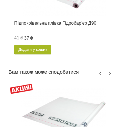
Підпокрівельна плівка Гідробар'єр Д90
П
41 ₴
4
37 ₴
Додати у кошик
Вам також може сподобатися