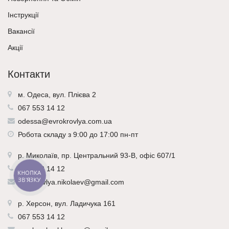
Інструкції
Вакансії
Акції
Контакти
м. Одеса, вул. Плієва 2
067 553 14 12
odessa@evrokrovlya.com.ua
Робота складу з 9:00 до 17:00 пн-пт
р.
Миколаїв
, пр. Центральний 93-В, офіс 607/1
067 553 14 12
КНОПКА
ЗВ'ЯЗКУ
evrokrovlya.nikolaev@gmail.com
р.
Херсон
, вул. Ладичука 161
067 553 14 12