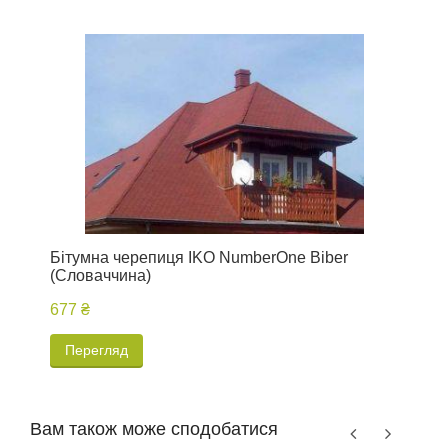
Бітумна черепиця IKO NumberOne Biber
Б
(Словаччина)
677 ₴
Перегляд
Вам також може сподобатися