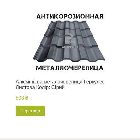
Алюмінієва металочерепиця Геркулес
П
Листова Колір: Сірий
508 ₴
1
Перегляд