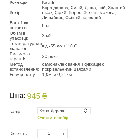
Колекція:
Katrilli
Кора дерева, Синій, Дюна, Іній, Золотий
Колір:
пісок, Сірий, Верес, Зелень мохова,
Лишайник, Осінній червоний
Вага 1 кв.
8 кг.
покриття:
Об'єм в
3 м2
упаковці:
Температурний
від -55 до +110 С
діапазон:
Письмова
20 років
гарантія:
Метод
самонаклеювання з фіксацією
встановлення:
покрівельними цвяхами
Розмір гонту:
1,0м. х 0,317м.
Ціна:
945 ₴
Колір
Очистити вибір
Кількість: