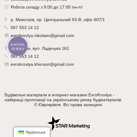
Робота складу з 9:00 до 17:00 пн-пт
р.
Миколаїв
, пр. Центральний 93-В, офіс 607/1
067 553 14 12
evrokrovlya.nikolaev@gmail.com
КНОПКА
р.
Херсон
, вул. Ладичука 161
ЗВ'ЯЗКУ
067 553 14 12
evrokrovlya.kherson@gmail.com
Будівельні матеріали в інтернет-магазині EvroKrovlya -
найкращі пропозиції на українському ринку будматеріалів
©
Єврокрівля
. Всі права захищені.
Українська