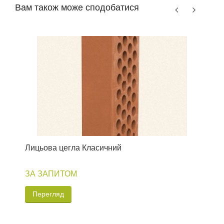
Вам також може сподобатися
Лицьова цегла Класичний
П
ЗА ЗАПИТОМ
Перегляд