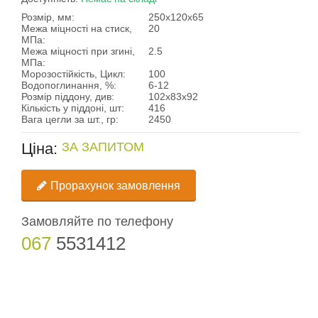
Розмір, мм:
250х120х65
Межа міцності на стиск,
20
МПа:
Межа міцності при згині,
2.5
МПа:
Морозостійкість, Цикл:
100
Водопоглинання, %:
6-12
Розмір піддону, див:
102х83х92
Кількість у піддоні, шт:
416
Вага цегли за шт., гр:
2450
Ціна:
ЗА ЗАПИТОМ
Прорахунок замовлення
Замовляйте по телефону
067
5531412