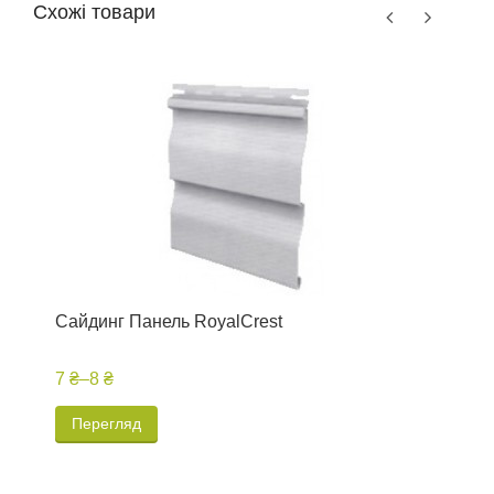
Схожі товари
Сайдинг Панель RoyalCrest
С
7 ₴
–
8 ₴
7
Перегляд