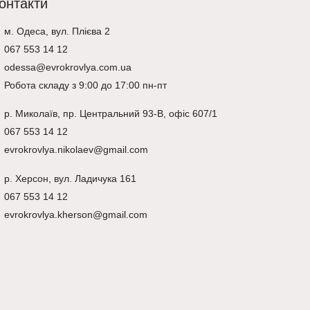
онтакти
м. Одеса, вул. Плієва 2
067 553 14 12
odessa@evrokrovlya.com.ua
Робота складу з 9:00 до 17:00 пн-пт
р.
Миколаїв
, пр. Центральний 93-В, офіс 607/1
067 553 14 12
evrokrovlya.nikolaev@gmail.com
р.
Херсон
, вул. Ладичука 161
067 553 14 12
evrokrovlya.kherson@gmail.com