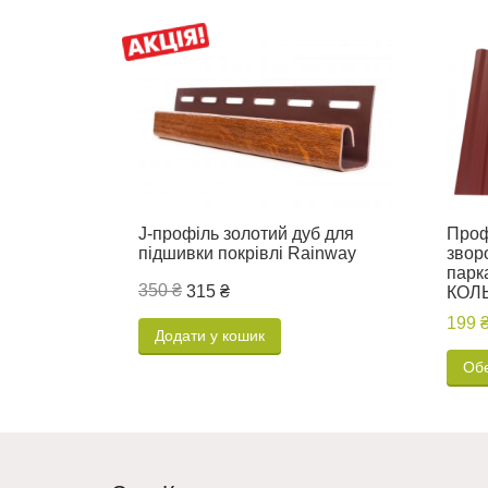
J-профіль золотий дуб для
Проф
підшивки покрівлі Rainway
звор
парка
350 ₴
315 ₴
КОЛЬ
199 
Додати у кошик
Обе