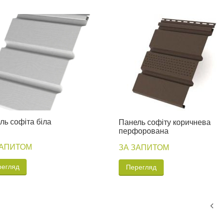
ль софіта біла
Панель софіту коричнева
перфорована
ЗАПИТОМ
ЗА ЗАПИТОМ
регляд
Перегляд