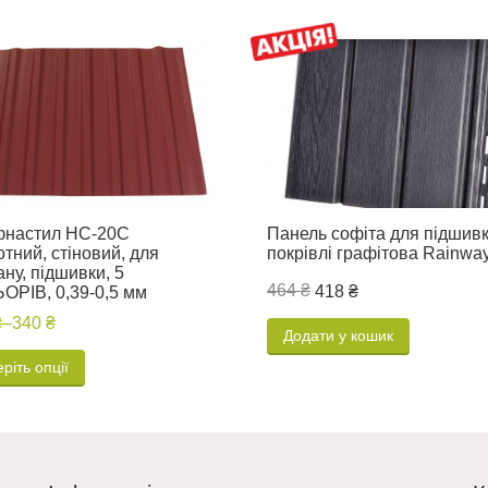
настил НС-20С
Панель софіта для підшив
отний, стіновий, для
покрівлі графітова Rainwa
ну, підшивки, 5
464 ₴
418 ₴
ОРІВ, 0,39-0,5 мм
₴
–
340 ₴
Додати у кошик
ріть опції