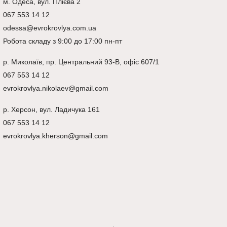
м. Одеса, вул. Плієва 2
067 553 14 12
odessa@evrokrovlya.com.ua
Робота складу з 9:00 до 17:00 пн-пт
р.
Миколаїв
, пр. Центральний 93-В, офіс 607/1
067 553 14 12
evrokrovlya.nikolaev@gmail.com
р.
Херсон
, вул. Ладичука 161
067 553 14 12
evrokrovlya.kherson@gmail.com