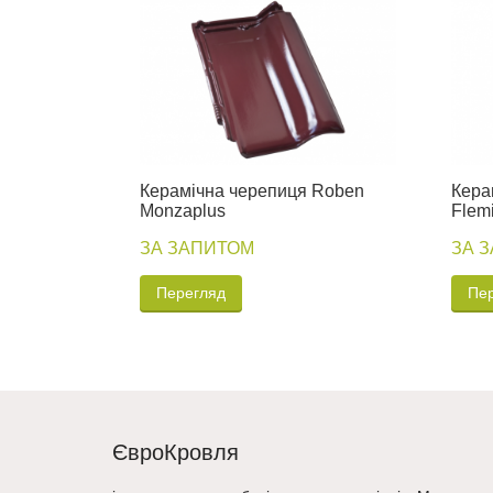
Керамічна черепиця Roben
Кера
Monzaplus
Flem
ЗА ЗАПИТОМ
ЗА 
Перегляд
Пе
ЄвроКровля