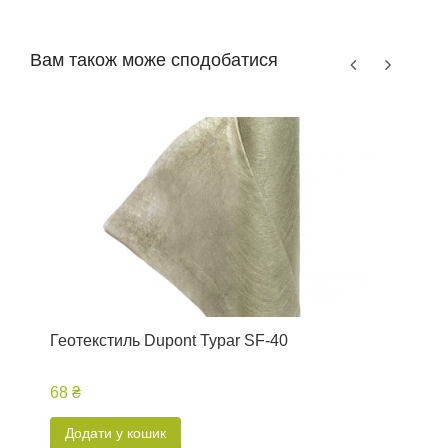
Вам також може сподобатися
Геотекстиль Dupont Typar SF-40
Ш
68 ₴
4
Додати у кошик