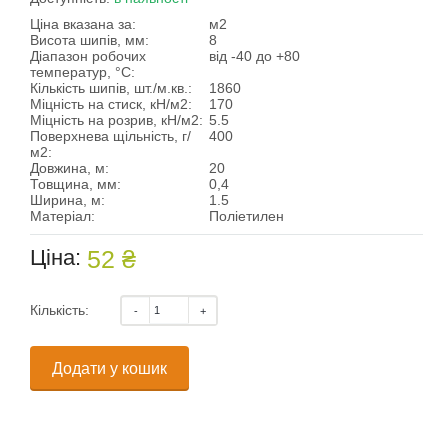
Ціна вказана за:
м2
Висота шипів, мм:
8
Діапазон робочих
від -40 до +80
температур, °С:
Кількість шипів, шт./м.кв.:
1860
Міцність на стиск, кН/м2:
170
Міцність на розрив, кН/м2:
5.5
Поверхнева щільність, г/
400
м2:
Довжина, м:
20
Товщина, мм:
0,4
Ширина, м:
1.5
Матеріал:
Поліетилен
Ціна:
52 ₴
Кількість:
Додати у кошик