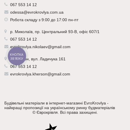
067 553 14 12
odessa@evrokrovlya.com.ua
Робота складу з 9:00 до 17:00 пн-пт
р.
Миколаїв
, пр. Центральний 93-В, офіс 607/1
067 553 14 12
evrokrovlya.nikolaev@gmail.com
КНОПКА
ЗВ'ЯЗКУ
р.
Херсон
, вул. Ладичука 161
067 553 14 12
evrokrovlya.kherson@gmail.com
Будівельні матеріали в інтернет-магазині EvroKrovlya -
найкращі пропозиції на українському ринку будматеріалів
©
Єврокрівля
. Всі права захищені.