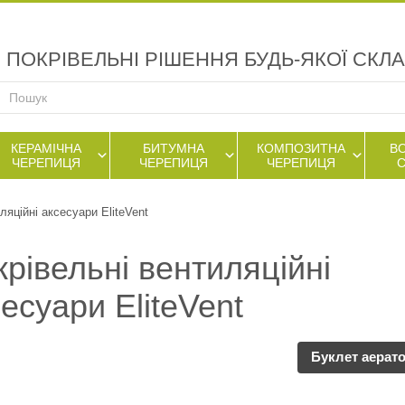
ПОКРІВЕЛЬНІ РІШЕННЯ БУДЬ-ЯКОЇ СКЛ
КЕРАМІЧНА
БИТУМНА
КОМПОЗИТНА
В
ЧЕРЕПИЦЯ
ЧЕРЕПИЦЯ
ЧЕРЕПИЦЯ
ляційні аксесуари EliteVent
рівельні вентиляційні
есуари EliteVent
Буклет аерат