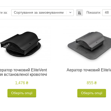
Сортування за замовчуванням
48
и за:
Показати:
ератор точковий EliteVent
Аератор точковий EliteV
ля встановленої кровотечі
1,476 ₴
855 ₴
Оберіть опції
Оберіть опції