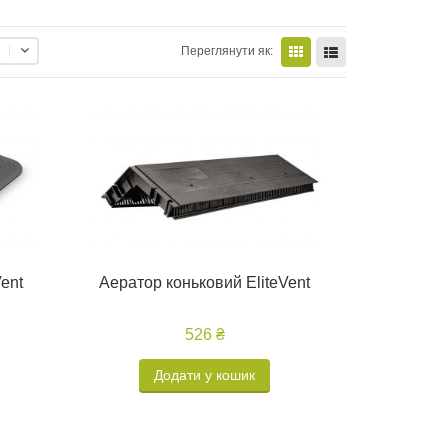
Переглянути як:
ent
Аератор коньковий EliteVent
526 ₴
Додати у кошик