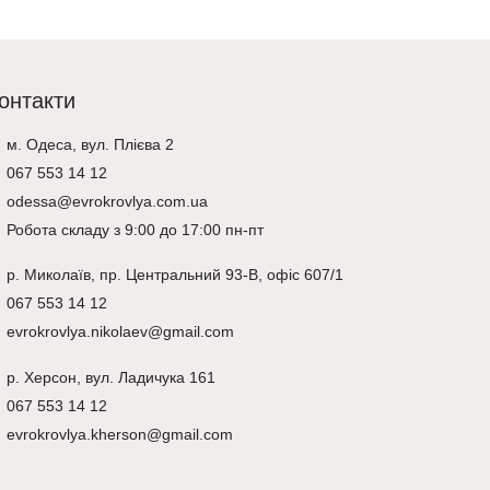
онтакти
м. Одеса, вул. Плієва 2
067 553 14 12
odessa@evrokrovlya.com.ua
Робота складу з 9:00 до 17:00 пн-пт
р.
Миколаїв
, пр. Центральний 93-В, офіс 607/1
067 553 14 12
evrokrovlya.nikolaev@gmail.com
р.
Херсон
, вул. Ладичука 161
067 553 14 12
evrokrovlya.kherson@gmail.com