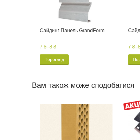
Сайдинг Панель GrandForm
Сайд
7 ₴
–
8 ₴
7 ₴
–
Перегляд
Пе
Вам також може сподобатися