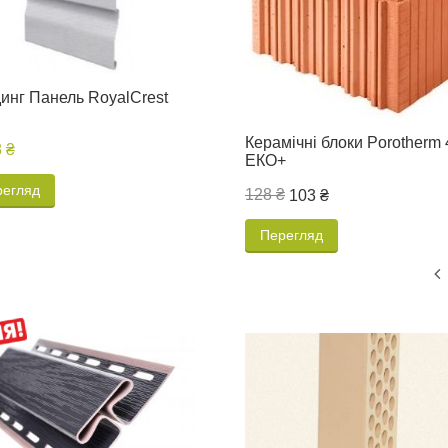
инг Панель RoyalCrest
Керамічні блоки Porotherm 
8 ₴
ЕКО+
регляд
128 ₴
103 ₴
Перегляд