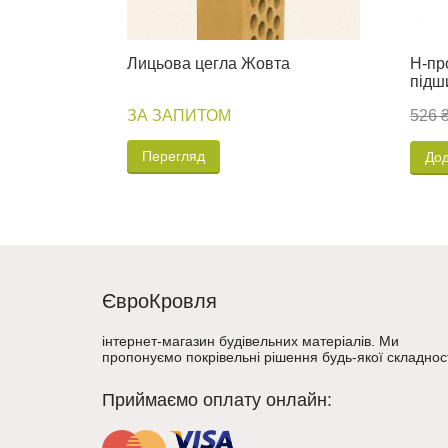
Лицьова цегла Жовта
H-пр
підш
ЗА ЗАПИТОМ
526 
Перегляд
Дод
ЄвроКровля
інтернет-магазин будівельних матеріалів. Ми
пропонуємо покрівельні рішення будь-якої складност
Приймаємо оплату онлайн: