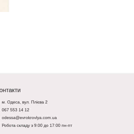
Зовнішній 
підшивки п
граффітов
Керамічні блоки Porotherm 44
P+W
526 ₴
473 ₴
93 ₴
74 ₴
Додати у 
Перегляд
онтакти
м. Одеса, вул. Плієва 2
067 553 14 12
odessa@evrokrovlya.com.ua
Робота складу з 9:00 до 17:00 пн-пт