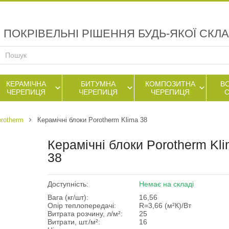
ПОКРІВЕЛЬНІ РІШЕННЯ БУДЬ-ЯКОЇ СКЛ
КЕРАМІЧНА
БИТУМНА
КОМПОЗИТНА
В
ЧЕРЕПИЦЯ
ЧЕРЕПИЦЯ
ЧЕРЕПИЦЯ
orotherm
Керамічні блоки Porotherm Klima 38
Керамічні блоки Porotherm Kl
38
Доступність:
Немає на складі
Вага (кг/шт):
16,56
Опір теплопередачі:
R=3,66 (м²К)/Вт
Витрата розчину, л/м²:
25
Витрати, шт./м²:
16