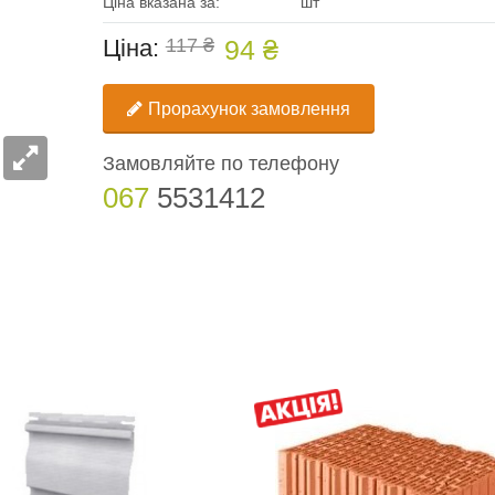
Ціна вказана за:
шт
Ціна:
117 ₴
94 ₴
Прорахунок замовлення
Замовляйте по телефону
067
5531412