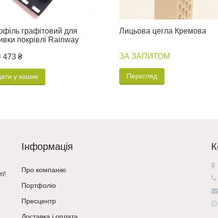
офіль графітовий для
Лицьова цегла Кремова
ивки покрівлі Rainway
₴
ЗА ЗАПИТОМ
473 ₴
Перегляд
ати у кошик
Інформація
К
Про компанію
і!
Портфоліо
Пресцентр
Доставка і оплата