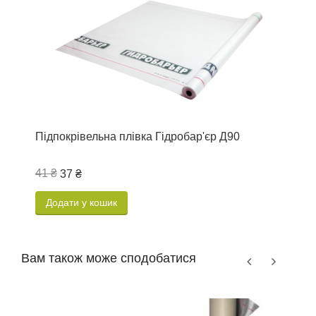
Підпокрівельна плівка Гідробар'єр Д90
П
41 ₴
4
37 ₴
Додати у кошик
Вам також може сподобатися