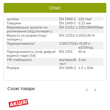
Опис
густина
EN 1849-2
110 г/м2
Товщина
EN 1849-2
0,22 мм
Максимальне зусилля на
EN 12311-1
220/190N/50мм
розтягнення (под./попереч.)
Міцність на розрив (под./
EN 12310-2
155/145 N
попереч.)
Паропроникність*
CSN727031
>0,09 г/
м2/24год
Паропроникність (опір дифузії
EN 1931
40 м
водяної пари (Sd)
УФ-стабільність
внутрішній
3 міс.
тест
Розміри
EN 1848-2
1,5 х 50м
Схожі товари