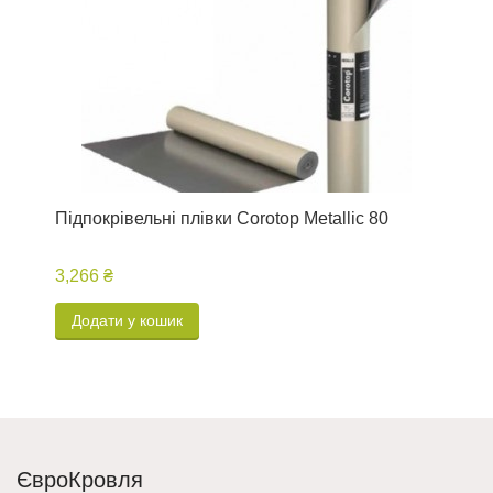
Підпокрівельні плівки Corotop Metallic 80
П
3,266 ₴
4
Додати у кошик
ЄвроКровля